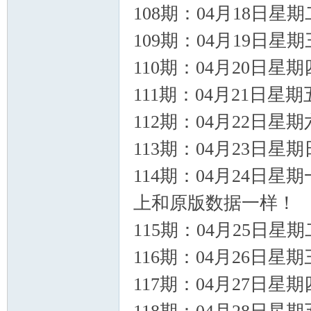
108期：04月18日星期二：3
109期：04月19日星期三：4
110期：04月20日星期四：2
111期：04月21日星期五：3
112期：04月22日星期六：4
113期：04月23日星期日：4
114期：04月24日星期一：
上和原版数据一样！
115期：04月25日星期二：0
116期：04月26日星期三：0
117期：04月27日星期四：2