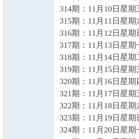
314期：11月10日星期五：0
315期：11月11日星期六：4
316期：11月12日星期日：2
317期：11月13日星期一：1
318期：11月14日星期二：1
319期：11月15日星期三：1
320期：11月16日星期四：3
321期：11月17日星期五：0
322期：11月18日星期六：3
323期：11月19日星期日：2
324期：11月20日星期一：2