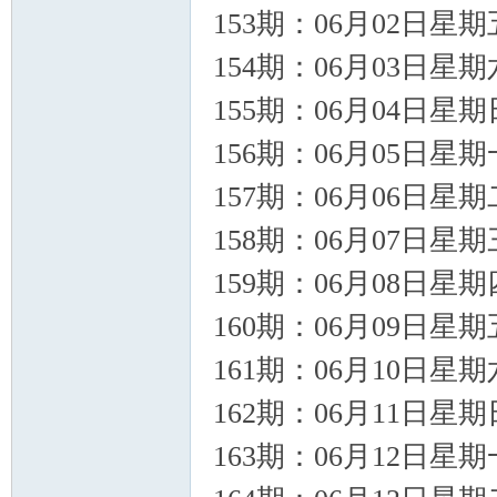
153期：06月02日星期五：2
154期：06月03日星期六：3
155期：06月04日星期日：3
156期：06月05日星期一：0
157期：06月06日星期二：4
158期：06月07日星期三：2
159期：06月08日星期四：3
160期：06月09日星期五：2
161期：06月10日星期六：4
162期：06月11日星期日：0
163期：06月12日星期一：3