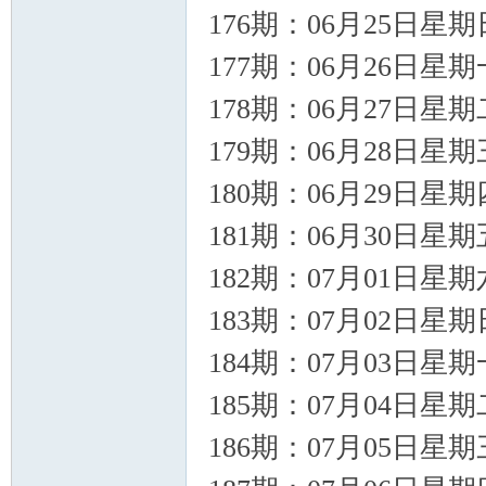
176期：06月25日星期日：2
177期：06月26日星期一：3
178期：06月27日星期二：3
179期：06月28日星期三：4
180期：06月29日星期四：4
181期：06月30日星期五：3
182期：07月01日星期六：0
183期：07月02日星期日：1
184期：07月03日星期一：2
185期：07月04日星期二：3
186期：07月05日星期三：3