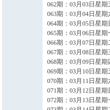
062期：03月03日星期五：4
063期：03月04日星期六：1
064期：03月05日星期日：2
065期：03月06日星期一：4
066期：03月07日星期二：4
067期：03月08日星期三：2
068期：03月09日星期四：2
069期：03月10日星期五：4
070期：03月11日星期六：3
071期：03月12日星期日：1
072期：03月13日星期一：4
073期：03月14日星期二：2