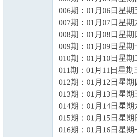
006期：01月06日星期五：3
007期：01月07日星期六：1
联
008期：01月08日星期日：4
009期：01月09日星期一：1
010期：01月10日星期二：2
011期：01月11日星期三：0
012期：01月12日星期四：0
盟
013期：01月13日星期五：3
014期：01月14日星期六：3
015期：01月15日星期日：4
016期：01月16日星期一：4