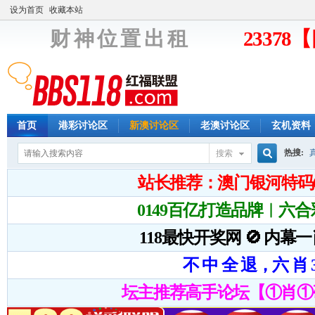
设为首页
收藏本站
财 神 位 置 出 租
2337
首页
港彩讨论区
新澳讨论区
老澳讨论区
玄机资料
热搜:
搜索
搜
索