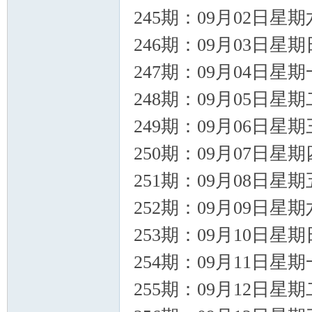
245期：09月02日星期六：0
246期：09月03日星期日：4
247期：09月04日星期一：2
248期：09月05日星期二：1
249期：09月06日星期三：2
250期：09月07日星期四：0
251期：09月08日星期五：3
252期：09月09日星期六：2
253期：09月10日星期日：1
254期：09月11日星期一：1
255期：09月12日星期二：1