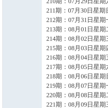
210期：07月29日星期六：1
211期：07月30日星期日：2
212期：07月31日星期一：2
213期：08月01日星期二：3
214期：08月02日星期三：1
215期：08月03日星期四：0
216期：08月04日星期五：2
217期：08月05日星期六：4
218期：08月06日星期日：4
219期：08月07日星期一：4
220期：08月08日星期二：1
221期：08月09日星期三：4