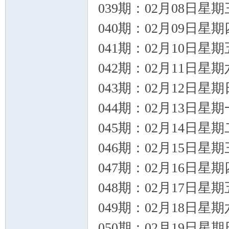
039期：02月08日星期三：1
040期：02月09日星期四：1
041期：02月10日星期五：0
042期：02月11日星期六：0
043期：02月12日星期日：0
044期：02月13日星期一：0
045期：02月14日星期二：3
046期：02月15日星期三：4
047期：02月16日星期四：3
048期：02月17日星期五：1
049期：02月18日星期六：3
050期：02月19日星期日：2